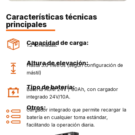
Características técnicas
principales
Capacidad de carga:
1.2 toneladas.
Altura de elevación:
Hasta 3.6 metros (según configuración de
mástil)
Tipo de batería:
Batería AGM 24V / 80Ah, con cargador
integrado 24V/10A.
Otros:
Cargador integrado que permite recargar la
batería en cualquier toma estándar,
facilitando la operación diaria.