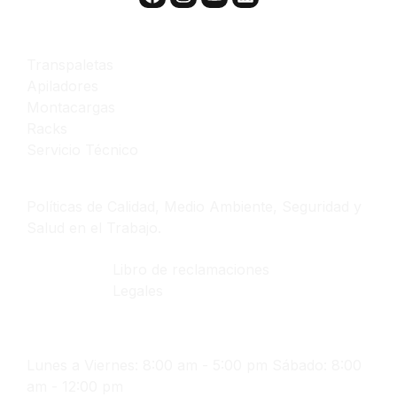
Productos y servicios
Transpaletas
Apiladores
Montacargas
Racks
Servicio Técnico
Políticas
Políticas de Calidad, Medio Ambiente, Seguridad y
Salud en el Trabajo.
Libro de reclamaciones
Legales
Contáctanos
Lunes a Viernes: 8:00 am - 5:00 pm Sábado: 8:00
am - 12:00 pm