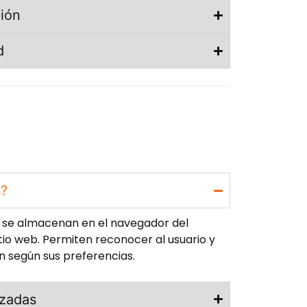
ión
d
s?
e se almacenan en el navegador del
itio web. Permiten reconocer al usuario y
n según sus preferencias.
izadas